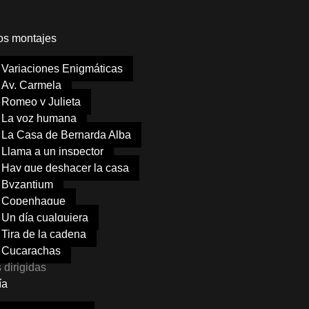
os montajes
Variaciones Enigmáticas
Ay, Carmela
Romeo y Julieta
La voz humana
La Casa de Bernarda Alba
Llama a un inspector
Hay que deshacer la casa
Byzantium
Copenhague
Un día cualquiera
Tira de la cadena
Cucarachas
 dirigidas
ía