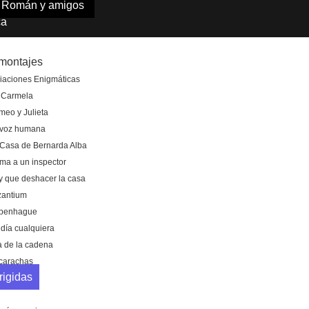
Román y amigos
ca
 montajes
iaciones Enigmáticas
 Carmela
eo y Julieta
 voz humana
Casa de Bernarda Alba
ma a un inspector
 que deshacer la casa
zantium
penhague
día cualquiera
a de la cadena
carachas
rigidas