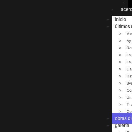
acer
inicio
últimos
Var
Ay,
Rom
La
La 
Lla
Hay
By
Co
Un 
Tir
Cu
obras di
galería